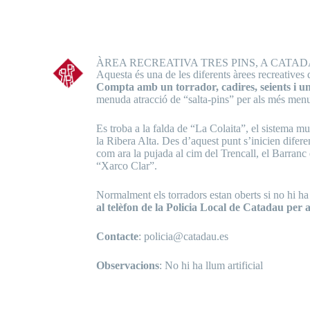
ÀREA RECREATIVA TRES PINS, A CATA
Aquesta és una de les diferents àrees recreatives
Compta amb un torrador, cadires, seients i un
menuda atracció de “salta-pins” per als més menu
Es troba a la falda de “La Colaita”, el sistema m
la Ribera Alta. Des d’aquest punt s’inicien difer
com ara la pujada al cim del Trencall, el Barran
“Xarco Clar”.
Normalment els torradors estan oberts si no hi ha
al telèfon de la Policia Local de Catadau per 
Contacte
: policia@catadau.es
Observacions
: No hi ha llum artificial