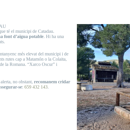
DAU
 que té el municipi de Catadau.
a font d’aigua potable
. Hi ha una
ts.
untanyenc més elevat del municipi i de
ents rutes cap a Matamón o la Colaita,
c de la Romana. “Xarco Oscur” i
 alerta, no obstant,
recomanem cridar
assegurar-se
:
659 432 143
.