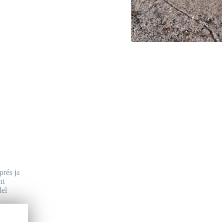
prés ja
nt
del