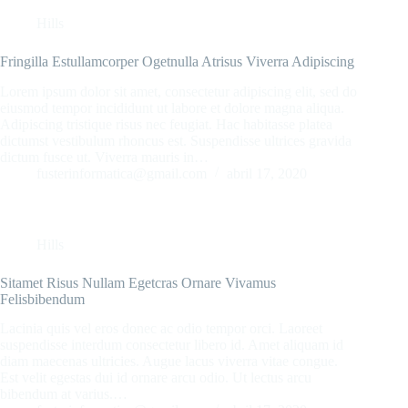
Hills
Fringilla Estullamcorper Ogetnulla Atrisus Viverra Adipiscing
Lorem ipsum dolor sit amet, consectetur adipiscing elit, sed do
eiusmod tempor incididunt ut labore et dolore magna aliqua.
Adipiscing tristique risus nec feugiat. Hac habitasse platea
dictumst vestibulum rhoncus est. Suspendisse ultrices gravida
dictum fusce ut. Viverra mauris in…
fusterinformatica@gmail.com
abril 17, 2020
Hills
Sitamet Risus Nullam Egetcras Ornare Vivamus
Felisbibendum
Lacinia quis vel eros donec ac odio tempor orci. Laoreet
suspendisse interdum consectetur libero id. Amet aliquam id
diam maecenas ultricies. Augue lacus viverra vitae congue.
Est velit egestas dui id ornare arcu odio. Ut lectus arcu
bibendum at varius.…