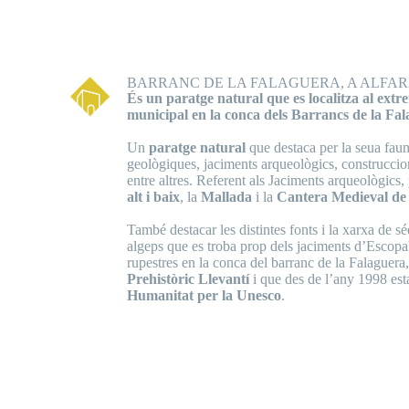
BARRANC DE LA FALAGUERA, A ALFA
És un paratge natural que es localitza al extr
municipal en la conca dels Barrancs de la Fa
Un
paratge natural
que destaca per la seua faun
geològiques, jaciments arqueològics, construccions
entre altres. Referent als Jaciments arqueològics
alt i baix
, la
Mallada
i la
Cantera Medieval de 
També destacar les distintes fonts i la xarxa de sé
algeps que es troba prop dels jaciments d’Escopall
rupestres en la conca del barranc de la Falaguera
Prehistòric Llevantí
i que des de l’any 1998 es
Humanitat per la Unesco
.