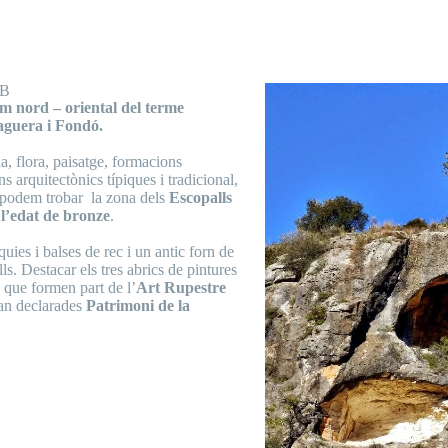
RB
em nord – oriental del terme
laguera i Fondó.
a, flora, paisatge, formacions
 arquitectònics típiques i tradicional,
, podem trobar la zona dels
Escopalls
l’edat de bronze
.
quies i balses de rec i un antic forn de
s. Destacar els tres abrics de pintures
, que formen part de l’
Art Rupestre
tan declarades
Patrimoni de la