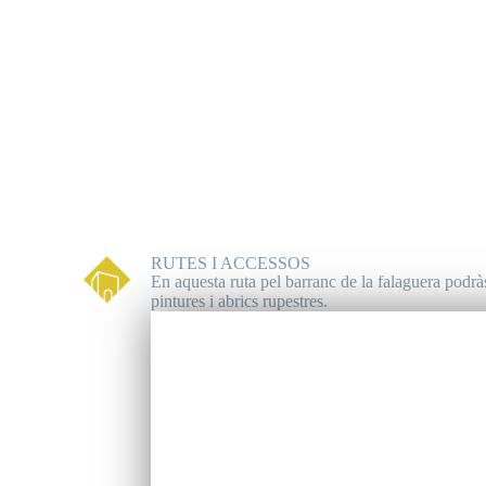
RUTES I ACCESSOS
En aquesta ruta pel barranc de la falaguera podrà
pintures i abrics rupestres.